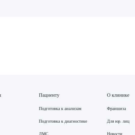
рите сопутствующую услугу
ПОДТВЕР
ТПРАВИТЬ
Я даю согласие на
обработку персональных да
ы
Пациенту
О клинике
Подготовка к анализам
Франшиза
Подготовка к диагностике
Для юр. лиц
ДМС
Новости