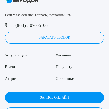
8 (863) 309-05-06
Если у вас остались вопросы, позвоните нам
ЗАКАЗАТЬ ЗВОНОК
Выберите сопутствующую услугу
8 (863) 309-05-06
ЗАПИСЬ ОНЛАЙН
ЗАКАЗАТЬ ЗВОНОК
ПОДТВЕРДИТЬ
Услуги и цены
Филиалы
ОТПРАВИТЬ
Я даю согласие на
обработку персональных данных
Врачи
Пациенту
Акции
О клинике
ЗАПИСЬ ОНЛАЙН