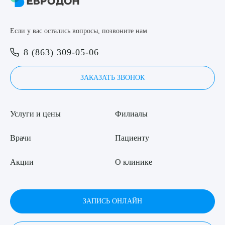
8 (863) 309-05-06
Если у вас остались вопросы, позвоните нам
ЗАКАЗАТЬ ЗВОНОК
Выберите сопутствующую услугу
8 (863) 309-05-06
ЗАПИСЬ ОНЛАЙН
ЗАКАЗАТЬ ЗВОНОК
ПОДТВЕРДИТЬ
Услуги и цены
Филиалы
ОТПРАВИТЬ
Я даю согласие на
обработку персональных данных
Врачи
Пациенту
Акции
О клинике
ЗАПИСЬ ОНЛАЙН