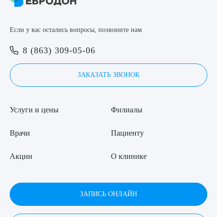
8 (863) 309-05-06
Если у вас остались вопросы, позвоните нам
ЗАКАЗАТЬ ЗВОНОК
Выберите сопутствующую услугу
8 (863) 309-05-06
ЗАПИСЬ ОНЛАЙН
ЗАКАЗАТЬ ЗВОНОК
ПОДТВЕРДИТЬ
Услуги и цены
Филиалы
ОТПРАВИТЬ
Я даю согласие на
обработку персональных данных
Врачи
Пациенту
Акции
О клинике
ЗАПИСЬ ОНЛАЙН