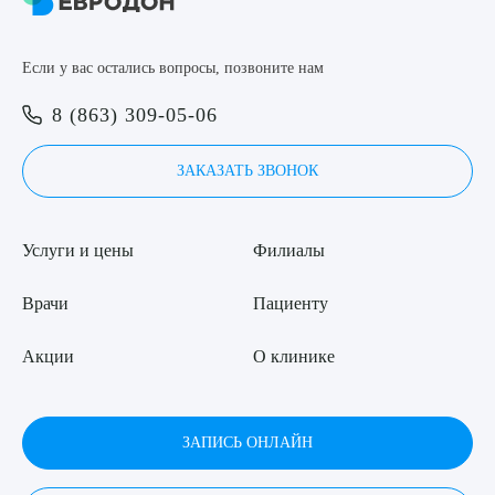
8 (863) 309-05-06
Если у вас остались вопросы, позвоните нам
ЗАКАЗАТЬ ЗВОНОК
Выберите сопутствующую услугу
8 (863) 309-05-06
ЗАПИСЬ ОНЛАЙН
ЗАКАЗАТЬ ЗВОНОК
ПОДТВЕРДИТЬ
Услуги и цены
Филиалы
ОТПРАВИТЬ
Я даю согласие на
обработку персональных данных
Врачи
Пациенту
Акции
О клинике
ЗАПИСЬ ОНЛАЙН