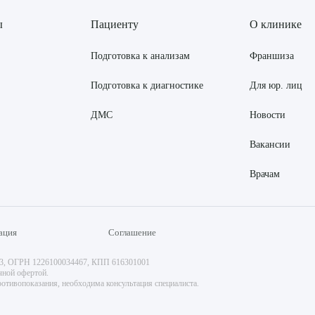
ы
Пациенту
О клинике
Подготовка к анализам
Франшиза
Подготовка к диагностике
Для юр. лиц
ДМС
Новости
Вакансии
Врачам
ация
Соглашение
73, ОГРН 1226100034467, КПП 616301001
чной офертой.
отивопоказания, необходима консультация специалиста.