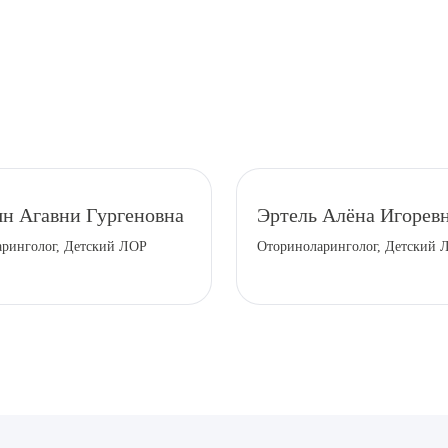
рите сопутствующую услугу
н Агавни Гургеновна
Эртель Алёна Игорев
ринголог, Детский ЛОР
Оториноларинголог, Детский 
ПОДТВЕР
ТПРАВИТЬ
Я даю согласие на
обработку персональных да