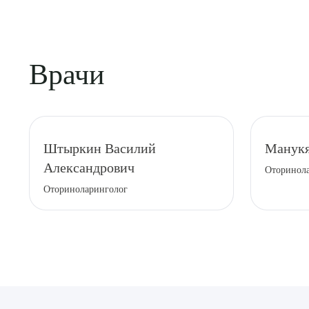
Врачи
Выбе
Штыркин Василий
Манукя
Александрович
Оторинола
Оториноларинголог
О