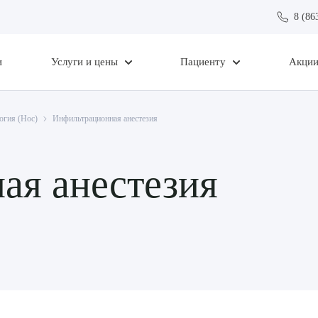
8 (86
и
Услуги и цены
Пациенту
Акци
огия (Нос)
Инфильтрационная анестезия
ая анестезия