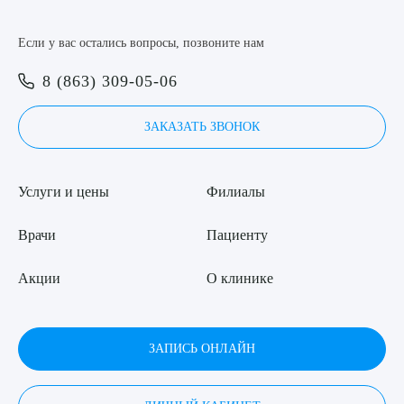
8 (863) 309-05-06
Если у вас остались вопросы, позвоните нам
8 (863) 309-05-06
ЗАКАЗАТЬ ЗВОНОК
Выберите сопутствующую услугу
ЗАКАЗАТЬ ЗВОНОК
ЗАПИСЬ ОНЛАЙН
ПОДТВЕРДИТЬ
Услуги и цены
Филиалы
ОТПРАВИТЬ
Врачи
Пациенту
Я даю согласие на
обработку персональных данных
Акции
О клинике
ЗАПИСЬ ОНЛАЙН