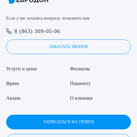
8 (863) 309-05-06
Если у вас остались вопросы, позвоните нам
ЗАКАЗАТЬ ЗВОНОК
Выберите сопутствующую услугу
8 (863) 309-05-06
ЗАКАЗАТЬ ЗВОНОК
ЗАПИСЬ ОНЛАЙН
ПОДТВЕРДИТЬ
Услуги и цены
Филиалы
ОТПРАВИТЬ
Я даю согласие на
обработку персональных данных
Врачи
Пациенту
Акции
О клинике
ЗАПИСАТЬСЯ НА ПРИЕМ