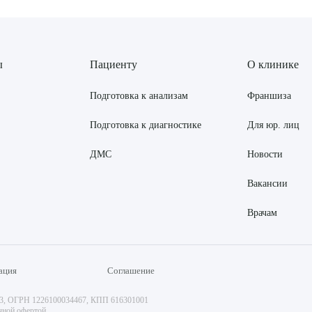
ы
Пациенту
О клинике
Подготовка к анализам
Франшиза
Подготовка к диагностике
Для юр. лиц
ДМС
Новости
Вакансии
Врачам
ация
Соглашение
73, ОГРН 1226100034467, КПП 616301001
чной офертой.