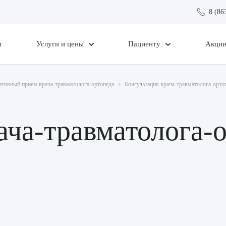
8 (86
и
Услуги и цены
Пациенту
Акци
ативный прием врача-травматолога-ортопеда
Консультация врача-травматолога-орто
ача-травматолога-