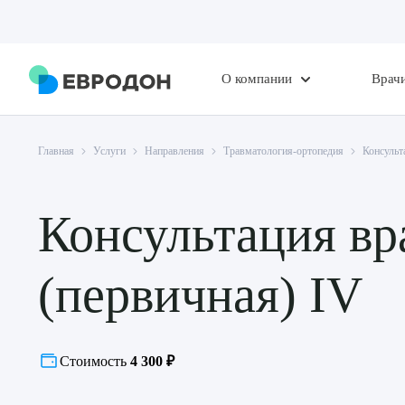
О компании
Врач
Главная
Услуги
Направления
Травматология-ортопедия
Консульт
Консультация вр
(первичная) IV
Стоимость
4 300 ₽