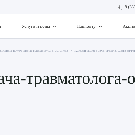
8 (86
и
Услуги и цены
Пациенту
Акци
ативный прием врача-травматолога-ортопеда
Консультация врача-травматолога-орто
ача-травматолога-