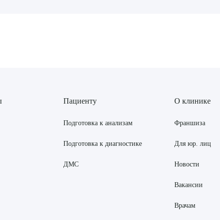
рите сопутствующую услугу
ПОДТВЕР
ТПРАВИТЬ
Я даю согласие на
обработку персональных да
ы
Пациенту
О клинике
Подготовка к анализам
Франшиза
Подготовка к диагностике
Для юр. лиц
ДМС
Новости
Вакансии
Врачам