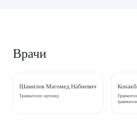
Врачи
Выбе
Шамилов Магомед Набиевич
Конакб
Травматолог-ортопед
Травматол
травматол
О