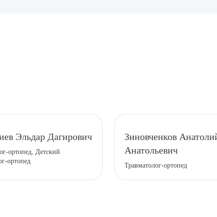
рите сопутствующую услугу
иев Эльдар Дагирович
Зиновченков Анатоли
Анатольевич
ог-ортопед, Детский
ПОДТВЕР
ог-ортопед
Травматолог-ортопед
ТПРАВИТЬ
Я даю согласие на
обработку персональных да