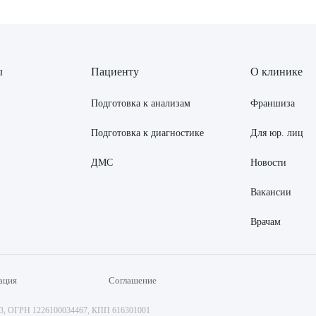
ы
Пациенту
О клинике
Подготовка к анализам
Франшиза
Подготовка к диагностике
Для юр. лиц
ДМС
Новости
Вакансии
Врачам
ация
Соглашение
73, ОГРН 1226100034467, КПП 616301001