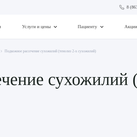
8 (86
и
Услуги и цены
Пациенту
Акци
Подкожное рассечение сухожилий (тенолиз 2-х сухожилий)
чение сухожилий (