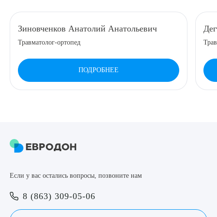
8 (863) 309-05-06
Зиновченков Анатолий Анатольевич
Дег
Травматолог-ортопед
Трав
ЗАКАЗАТЬ ЗВОНОК
ПОДРОБНЕЕ
ЗАПИСЬ ОНЛАЙН
Выберите сопутствующую услугу
ПОДТВЕРДИТЬ
Если у вас остались вопросы, позвоните нам
ОТПРАВИТЬ
8 (863) 309-05-06
Я даю согласие на
обработку персональных данных