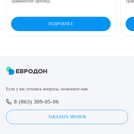
Травматолог-ортопед
Трав
8 (863) 309-05-06
ПОДРОБНЕЕ
ЗАКАЗАТЬ ЗВОНОК
ЗАПИСЬ ОНЛАЙН
Выберите сопутствующую услугу
Если у вас остались вопросы, позвоните нам
ПОДТВЕРДИТЬ
8 (863) 309-05-06
ОТПРАВИТЬ
Я даю согласие на
обработку персональных данных
ЗАКАЗАТЬ ЗВОНОК