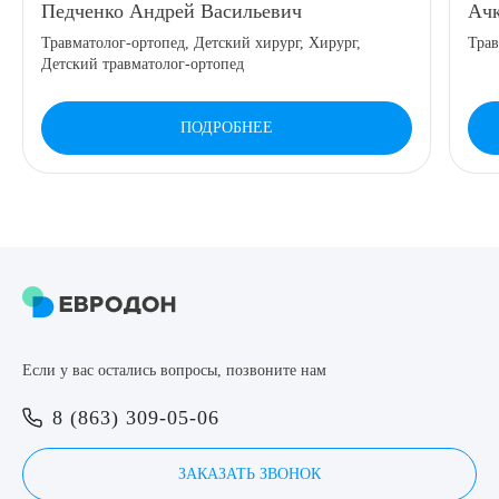
Педченко Андрей Васильевич
Ачк
8 (863) 309-05-06
Травматолог-ортопед, Детский хирург, Хирург,
Трав
Детский травматолог-ортопед
ЗАКАЗАТЬ ЗВОНОК
ПОДРОБНЕЕ
ЗАПИСЬ ОНЛАЙН
Выберите сопутствующую услугу
ПОДТВЕРДИТЬ
Если у вас остались вопросы, позвоните нам
ОТПРАВИТЬ
8 (863) 309-05-06
Я даю согласие на
обработку персональных данных
ЗАКАЗАТЬ ЗВОНОК