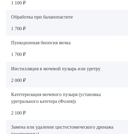
1 100 ₽
Консультация врача-уролога (повторная) I
Обработка при баланопастите
2 500 ₽
1 700 ₽
Консультация врача-уролога (первичная) I
Пункционная биопсия яичка
2 800 ₽
1 700 ₽
Консультация врача-уролога (повторная) II
Инстилляция в мочевой пузырь или уретру
2 800 ₽
2 000 ₽
Консультация врача-уролога (первичная) II
Катетеризация мочевого пузыря (установка
3 300 ₽
уретрального катетера (Фолея))
2 100 ₽
Консультация врача-уролога (повторная) III
3 400 ₽
Замена или удаление цистостомического дренажа
(цистостомы)