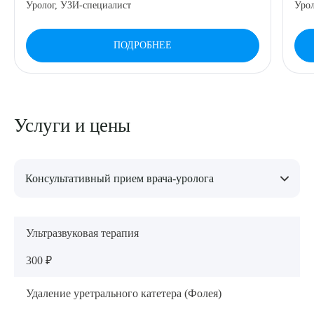
Уролог, УЗИ-специалист
Урол
ПОДРОБНЕЕ
Услуги и цены
Консультативный прием врача-уролога
Консультация врача-уролога (повторная)
Ультразвуковая терапия
2 000 ₽
300 ₽
Консультация врача-уролога (первичная)
Удаление уретрального катетера (Фолея)
2 500 ₽