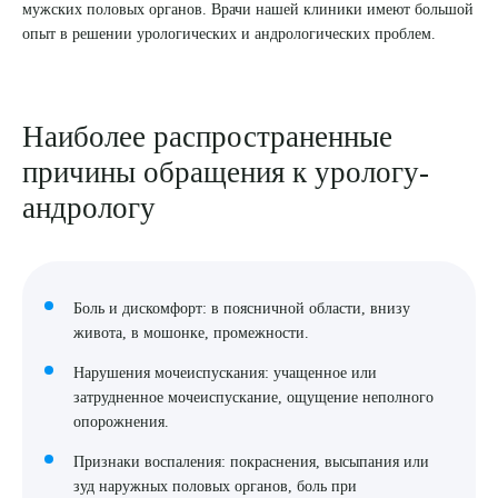
мужских половых органов. Врачи нашей клиники имеют большой
опыт в решении урологических и андрологических проблем.
8 (863) 309-05-06
ЗАКАЗАТЬ ЗВОНОК
Наиболее распространенные
причины обращения к урологу-
ЗАПИСЬ ОНЛАЙН
андрологу
Боль и дискомфорт: в поясничной области, внизу
живота, в мошонке, промежности.
Нарушения мочеиспускания: учащенное или
затрудненное мочеиспускание, ощущение неполного
опорожнения.
Признаки воспаления: покраснения, высыпания или
зуд наружных половых органов, боль при