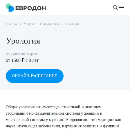
Главная
Услуги
Направления
Урология
Личный кабинет
Урология
О компании
Консультация
Возраст
Новости
от 1500 ₽
c 0 лет
Врачи
Статьи
Руководство клиники
Услуги и цены
ОНЛАЙН-РАСПИСАНИЕ
Вакансии
Направления
Пациенту
Врачам
Лабораторная диагностика
Подготовка к анализам
Правовая информация
Инструментальная диагностика
Акции
Общая урология занимается диагностикой и лечением
Подготовка к диагностике
Политика конфиденциальности
Хирургический стационар
заболеваний мочевыделительной системы у женщин и
ДМС
Филиалы
мочеполовой системы у мужчин. Андрология – это медицинская
Пользовательское соглашение
наука, изучающая заболевания, нарушения развития и функций