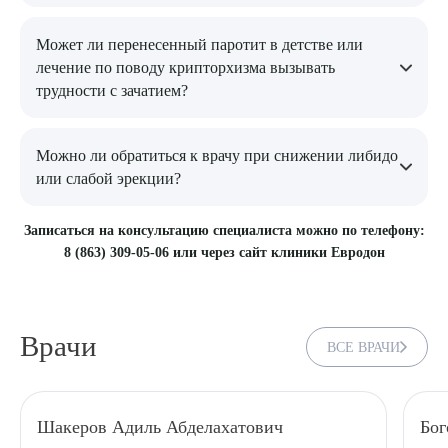
выстроить последовательный план действий.
Да, возраст мужчины имеет значение. Качество эякулята
Может ли перенесенный паротит в детстве или
начинает ухудшаться у мужчины с 30-35 лет, как и снижаться
лечение по поводу крипторхизма вызывать
выработка тестостерона. И даже если ранее от мужчины были
трудности с зачатием?
рождены дети, это не показатель того, что спустя годы у него
не может быть проблем с качеством его сперматозоидов.
Да могут, особенно если операция по опущению яичка была
Можно ли обратиться к врачу при снижении либидо
выполнена не в течении первого года жизни мальчика, а
или слабой эрекции?
значительно позже. Эта ситуация способствовала перегреву
ткани яичка и могла привести к необратимым изменениям.
Да, такие жалобы – частый повод для консультации. Они
Записаться на консультацию специалиста можно по телефону:
могут быть связаны с сосудистыми, гормональными,
8 (863) 309-05-06 или через сайт клиники Евродон
воспалительными и другими причинами, поэтому важно не
заниматься самолечением, а пройти обследование.
Врачи
ВСЕ ВРАЧИ
Шакеров Адиль Абделахатович
Бог