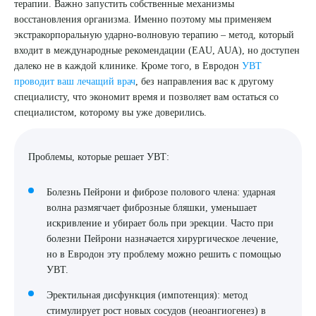
терапии. Важно запустить собственные механизмы
восстановления организма. Именно поэтому мы применяем
экстракорпоральную ударно-волновую терапию – метод, который
входит в международные рекомендации (EAU, AUA), но доступен
далеко не в каждой клинике. Кроме того, в Евродон
УВТ
проводит ваш лечащий врач
, без направления вас к другому
Выберите сопутствующую услугу
специалисту, что экономит время и позволяет вам остаться со
специалистом, которому вы уже доверились.
ПОДТВЕРДИТЬ
Проблемы, которые решает УВТ:
ОТПРАВИТЬ
Болезнь Пейрони и фиброзе полового члена: ударная
Я даю согласие на
обработку персональных данных
волна размягчает фиброзные бляшки, уменьшает
искривление и убирает боль при эрекции. Часто при
болезни Пейрони назначается хирургическое лечение,
но в Евродон эту проблему можно решить с помощью
УВТ.
Эректильная дисфункция (импотенция): метод
стимулирует рост новых сосудов (неоангиогенез) в