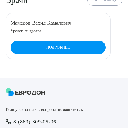
Врачи
ВСЕ ВРАЧИ
8 (863) 309-05-06
Мамедов Вахид Камалович
ЗАКАЗАТЬ ЗВОНОК
Уролог, Андролог
ЗАПИСЬ ОНЛАЙН
ПОДРОБНЕЕ
Выберите сопутствующую услугу
ПОДТВЕРДИТЬ
Если у вас остались вопросы, позвоните нам
ОТПРАВИТЬ
8 (863) 309-05-06
Я даю согласие на
обработку персональных данных