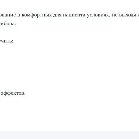
ование в комфортных для пациента условиях, не выходя 
рибора.
учить:
рите сопутствующую услугу
ПОДТВЕР
 эффектов.
ТПРАВИТЬ
Я даю согласие на
обработку персональных да