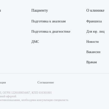
ы
Пациенту
О клинике
Подготовка к анализам
Франшиза
Подготовка к диагностике
Для юр. лиц
ДМС
Новости
Вакансии
Врачам
ация
Соглашение
73, ОГРН 1226100034467, КПП 616301001
чной офертой.
отивопоказания, необходима консультация специалиста.