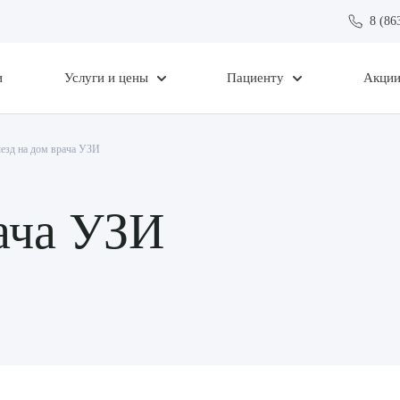
8 (86
и
Услуги и цены
Пациенту
Акци
езд на дом врача УЗИ
ача УЗИ