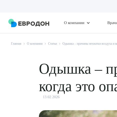
О компании
Врач
Главная
О компании
Статьи
Одышка – причины нехватки воздуха и к
Одышка – пр
когда это о
13.02.2026