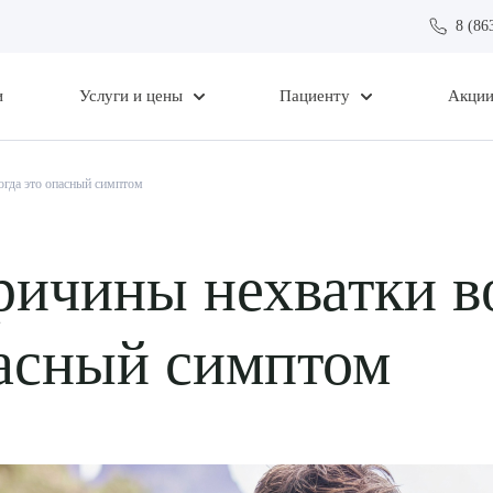
8 (86
и
Услуги и цены
Пациенту
Акци
огда это опасный симптом
ичины нехватки в
пасный симптом