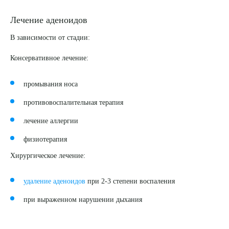
Лечение аденоидов
В зависимости от стадии:
Выберите сопутствующую услугу
Консервативное лечение:
промывания носа
ПОДТВЕРДИТЬ
противовоспалительная терапия
ОТПРАВИТЬ
лечение аллергии
Я даю согласие на
обработку персональных данных
физиотерапия
Хирургическое лечение:
удаление аденоидов
при 2-3 степени воспаления
при выраженном нарушении дыхания