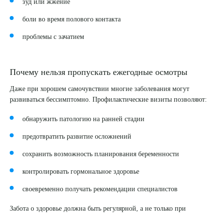
зуд или жжение
Выберите сопутствующую услугу
боли во время полового контакта
проблемы с зачатием
ПОДТВЕРДИТЬ
Почему нельзя пропускать ежегодные осмотры
ОТПРАВИТЬ
Даже при хорошем самочувствии многие заболевания могут
Я даю согласие на
обработку персональных данных
развиваться бессимптомно. Профилактические визиты позволяют:
обнаружить патологию на ранней стадии
предотвратить развитие осложнений
сохранить возможность планирования беременности
контролировать гормональное здоровье
своевременно получать рекомендации специалистов
Забота о здоровье должна быть регулярной, а не только при