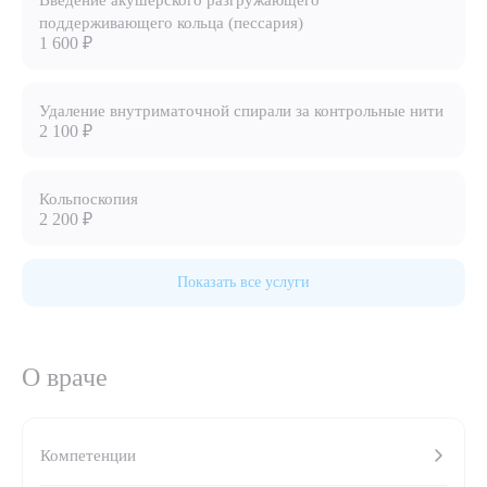
Введение акушерского разгружающего
поддерживающего кольца (пессария)
8 (863) 309-05-06
1 600 ₽
ЗАКАЗАТЬ ЗВОНОК
Удаление внутриматочной спирали за контрольные нити
2 100 ₽
ЗАПИСЬ ОНЛАЙН
Кольпоскопия
2 200 ₽
Показать все услуги
О враче
Компетенции
Выберите сопутствующую услугу