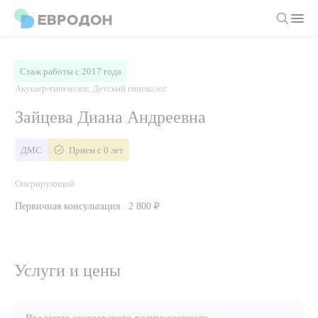
Личный кабинет
Стаж работы с 2017 года
Акушер-гинеколог, Детский гинеколог
О компании
Зайцева Диана Андреевна
Новости
Врачи
ДМС
Прием с 0 лет
Статьи
Руководство клиники
Услуги и цены
Оперирующий
Вакансии
Направления
Первичная консультация
2 800 ₽
Пациенту
Врачам
Лабораторная диагностика
Подготовка к анализам
Правовая информация
Инструментальная диагностика
Акции
Подготовка к диагностике
Услуги и цены
Политика конфиденциальности
Хирургический стационар
ДМС
Филиалы
Пользовательское соглашение