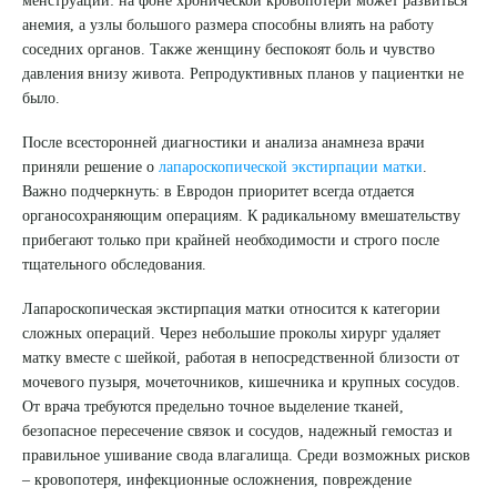
анемия, а узлы большого размера способны влиять на работу
соседних органов. Также женщину беспокоят боль и чувство
давления внизу живота. Репродуктивных планов у пациентки не
было.
После всесторонней диагностики и анализа анамнеза врачи
приняли решение о
лапароскопической экстирпации матки
.
Важно подчеркнуть: в Евродон приоритет всегда отдается
органосохраняющим операциям. К радикальному вмешательству
прибегают только при крайней необходимости и строго после
тщательного обследования.
Лапароскопическая экстирпация матки относится к категории
сложных операций. Через небольшие проколы хирург удаляет
матку вместе с шейкой, работая в непосредственной близости от
мочевого пузыря, мочеточников, кишечника и крупных сосудов.
Выберите сопутствующую услугу
От врача требуются предельно точное выделение тканей,
безопасное пересечение связок и сосудов, надежный гемостаз и
правильное ушивание свода влагалища. Среди возможных рисков
– кровопотеря, инфекционные осложнения, повреждение