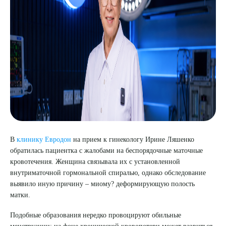
8 (863) 309-05-06
ЗАКАЗАТЬ ЗВОНОК
ЗАПИСЬ ОНЛАЙН
В
клинику Евродон
на прием к гинекологу Ирине Ляшенко
обратилась пациентка с жалобами на беспорядочные маточные
кровотечения. Женщина связывала их с установленной
внутриматочной гормональной спиралью, однако обследование
выявило иную причину – миому? деформирующую полость
матки.
Подобные образования нередко провоцируют обильные
менструации: на фоне хронической кровопотери может развиться