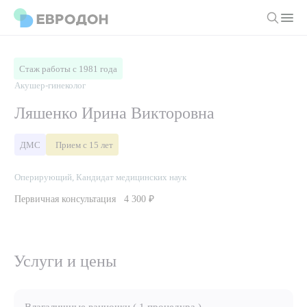
Личный кабинет
Стаж работы с 1981 года
Акушер-гинеколог
О компании
Ляшенко Ирина Викторовна
Новости
Врачи
ДМС
Прием с 15 лет
Статьи
Руководство клиники
Услуги и цены
Оперирующий, Кандидат медицинских наук
Вакансии
Направления
Первичная консультация
4 300 ₽
Пациенту
Врачам
Лабораторная диагностика
Подготовка к анализам
Правовая информация
Инструментальная диагностика
Акции
Подготовка к диагностике
Услуги и цены
Политика конфиденциальности
Хирургический стационар
ДМС
Филиалы
Пользовательское соглашение