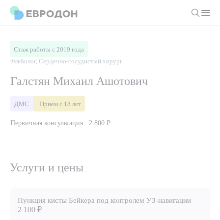
Личный кабинет
Стаж работы с 2019 года
Флеболог, Сердечно-сосудистый хирург
О компании
Галстян Михаил Ашотович
Новости
Врачи
ДМС
Прием с 18 лет
Статьи
Первичная консультация
2 800 ₽
Руководство клиники
Услуги и цены
Вакансии
Направления
Пациенту
Врачам
Лабораторная диагностика
Услуги и цены
Подготовка к анализам
Правовая информация
Инструментальная диагностика
Акции
Подготовка к диагностике
Политика конфиденциальности
Хирургический стационар
ДМС
Пункция кисты Бейкера под контролем УЗ-навигации
Филиалы
Пользовательское соглашение
2 100 ₽