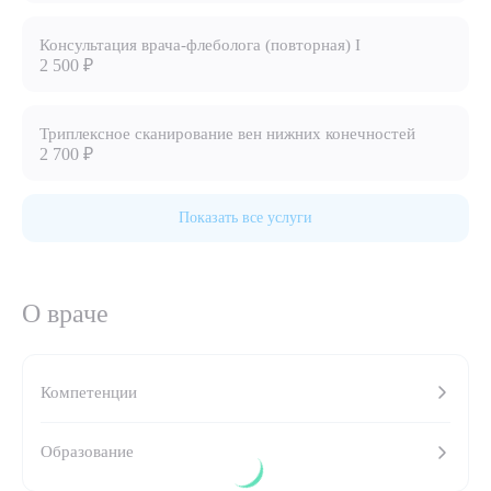
8 (863) 309-05-06
Консультация врача-флеболога (повторная) I
2 500 ₽
ЗАКАЗАТЬ ЗВОНОК
Триплексное сканирование вен нижних конечностей
2 700 ₽
ЗАПИСЬ ОНЛАЙН
Показать все услуги
О враче
Компетенции
Выберите сопутствующую услугу
Образование