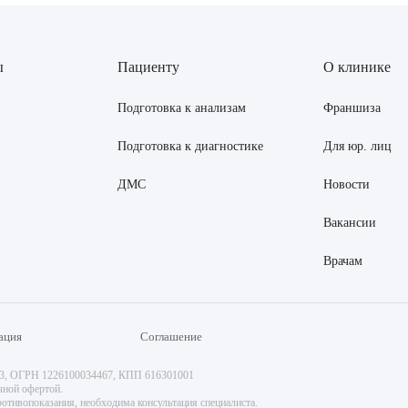
ы
Пациенту
О клинике
Подготовка к анализам
Франшиза
Подготовка к диагностике
Для юр. лиц
ДМС
Новости
Вакансии
Врачам
ация
Соглашение
73, ОГРН 1226100034467, КПП 616301001
чной офертой.
отивопоказания, необходима консультация специалиста.