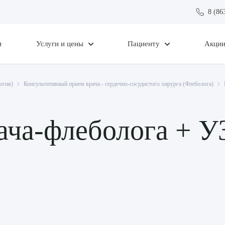
8 (86
и
Услуги и цены
Пациенту
Акци
огия)
Консультативный прием врача - сердечно-сосудистого хирурга (Флеболога)
ача-флеболога + 