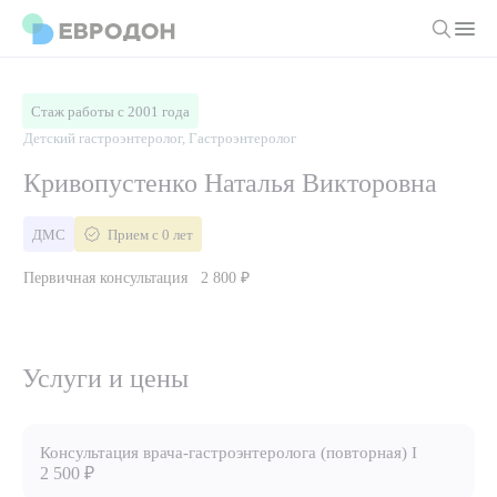
Личный кабинет
Стаж работы с 2001 года
Детский гастроэнтеролог, Гастроэнтеролог
О компании
Кривопустенко Наталья Викторовна
Новости
Врачи
ДМС
Прием с 0 лет
Статьи
Первичная консультация
2 800 ₽
Руководство клиники
Услуги и цены
Вакансии
Направления
Пациенту
Врачам
Лабораторная диагностика
Услуги и цены
Подготовка к анализам
Правовая информация
Инструментальная диагностика
Акции
Подготовка к диагностике
Политика конфиденциальности
Хирургический стационар
ДМС
Консультация врача-гастроэнтеролога (повторная) I
Филиалы
Пользовательское соглашение
2 500 ₽