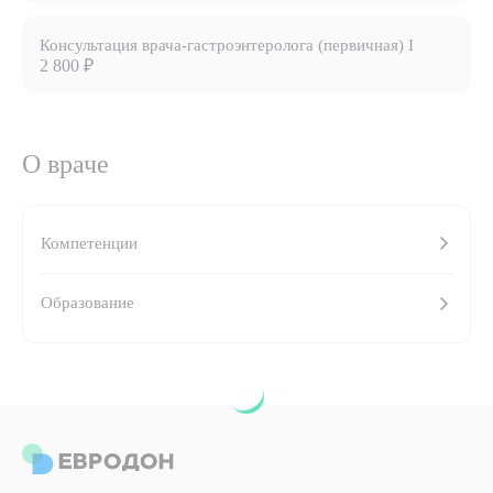
8 (863) 309-05-06
Консультация врача-гастроэнтеролога (первичная) I
2 800 ₽
ЗАКАЗАТЬ ЗВОНОК
О враче
ЗАПИСЬ ОНЛАЙН
Компетенции
Образование
Выберите сопутствующую услугу
ПОДТВЕРДИТЬ
ОТПРАВИТЬ