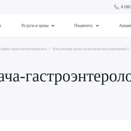
8 (86
и
Услуги и цены
Пациенту
Акци
 прием врача-гастроэнтеролога
Консультация врача-гастроэнтеролога (повторная) I
ча-гастроэнтероло