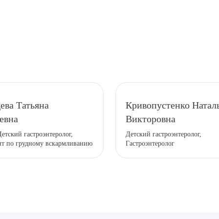
рите сопутствующую услугу
ева Татьяна
Кривопустенко Натал
евна
Викторовна
Детский гастроэнтеролог,
Детский гастроэнтеролог,
ПОДТВЕР
нт по грудному вскармливанию
Гастроэнтеролог
ТПРАВИТЬ
Я даю согласие на
обработку персональных да