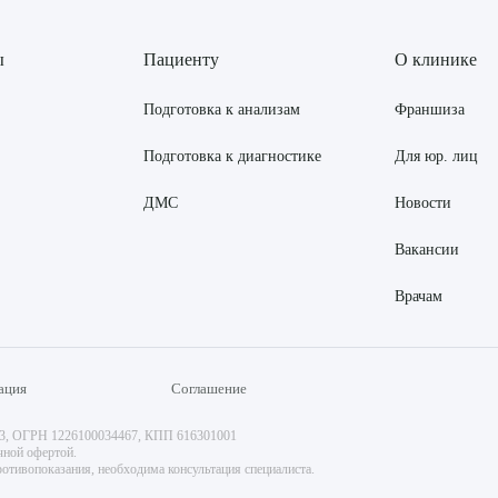
ы
Пациенту
О клинике
Подготовка к анализам
Франшиза
Подготовка к диагностике
Для юр. лиц
ДМС
Новости
Вакансии
Врачам
ация
Соглашение
73, ОГРН 1226100034467, КПП 616301001
чной офертой.
отивопоказания, необходима консультация специалиста.