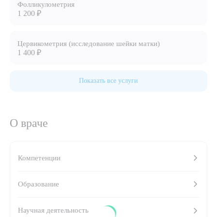
Фолликулометрия
1 200 ₽
8 (863) 309-05-06
ЗАКАЗАТЬ ЗВОНОК
Цервикометрия (исследование шейки матки)
1 400 ₽
ЗАПИСЬ ОНЛАЙН
Показать все услуги
О враче
Компетенции
Образование
Выберите сопутствующую услугу
Научная деятельность