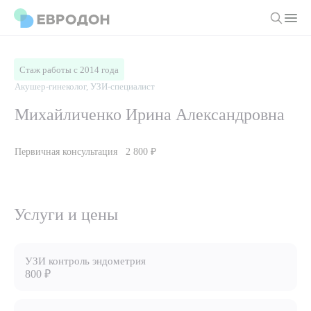
Личный кабинет
Стаж работы с 2014 года
Акушер-гинеколог, УЗИ-специалист
О компании
Михайличенко Ирина Александровна
Новости
Врачи
Первичная консультация
2 800 ₽
Статьи
Руководство клиники
Услуги и цены
Вакансии
Направления
Услуги и цены
Пациенту
Врачам
Лабораторная диагностика
Подготовка к анализам
Правовая информация
Инструментальная диагностика
Акции
Подготовка к диагностике
УЗИ контроль эндометрия
Политика конфиденциальности
Хирургический стационар
800 ₽
ДМС
Филиалы
Пользовательское соглашение