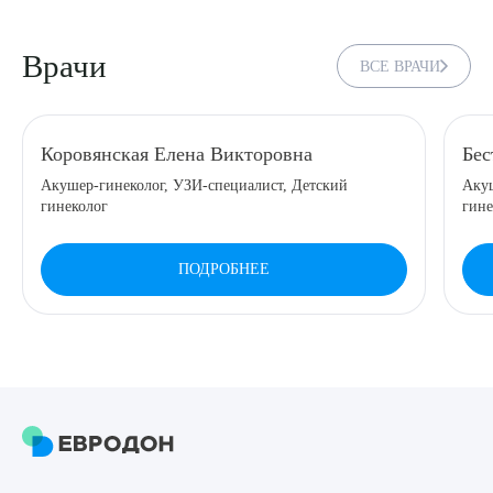
Врачи
ВСЕ ВРАЧИ
Коровянская Елена Викторовна
Бес
Акушер-гинеколог, УЗИ-специалист, Детский
Акуш
гинеколог
гине
ПОДРОБНЕЕ