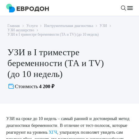
Главная
Услуги
Инструментальная диагностика
УЗИ
Личный кабинет
УЗИ акушерство
УЗИ в I триместре беременности (ТА и ТV) (до 10 недель)
О компании
УЗИ в I триместре
Новости
беременности (ТА и ТV)
Врачи
Статьи
(до 10 недель)
Руководство клиники
Услуги и цены
Стоимость
4 200 ₽
Вакансии
Направления
Пациенту
Врачам
Лабораторная диагностика
Подготовка к анализам
Правовая информация
Инструментальная диагностика
Акции
Подготовка к диагностике
УЗИ на сроке до 10 недель – самый ранний и достоверный метод
Политика конфиденциальности
Хирургический стационар
диагностики беременности. В отличие от тест-полосок, которые
ДМС
Филиалы
Пользовательское соглашение
реагируют на уровень
ХГЧ
, ультразвук позволяет увидеть сам
плодное яйцо, оценить его расположение и жизнеспособность.