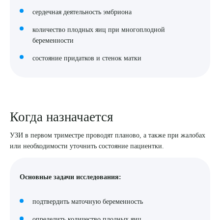
сердечная деятельность эмбриона
количество плодных яиц при многоплодной
беременности
состояние придатков и стенок матки
Когда назначается
УЗИ в первом триместре проводят планово, а также при жалобах
Выберите сопутствующую услугу
или необходимости уточнить состояние пациентки.
Основные задачи исследования:
ПОДТВЕРДИТЬ
подтвердить маточную беременность
ОТПРАВИТЬ
определить количество плодных яиц