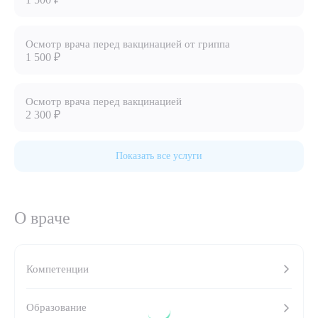
8 (863) 309-05-06
Осмотр врача перед вакцинацией от гриппа
1 500 ₽
ЗАКАЗАТЬ ЗВОНОК
Осмотр врача перед вакцинацией
ЗАПИСЬ ОНЛАЙН
2 300 ₽
Показать все услуги
О враче
Компетенции
Выберите сопутствующую услугу
Образование