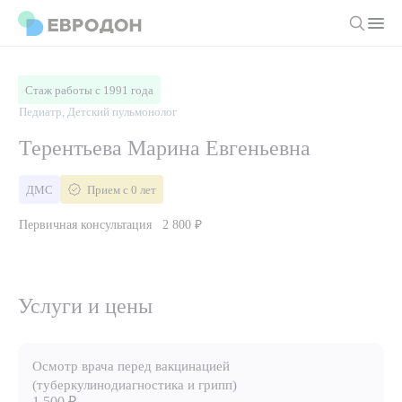
Личный кабинет
Стаж работы с 1991 года
Педиатр, Детский пульмонолог
О компании
Терентьева Марина Евгеньевна
Новости
Врачи
ДМС
Прием с 0 лет
Статьи
Первичная консультация
2 800 ₽
Руководство клиники
Услуги и цены
Вакансии
Направления
Пациенту
Врачам
Лабораторная диагностика
Услуги и цены
Подготовка к анализам
Правовая информация
Инструментальная диагностика
Акции
Подготовка к диагностике
Политика конфиденциальности
Хирургический стационар
ДМС
Осмотр врача перед вакцинацией
Филиалы
Пользовательское соглашение
(туберкулинодиагностика и грипп)
1 500 ₽