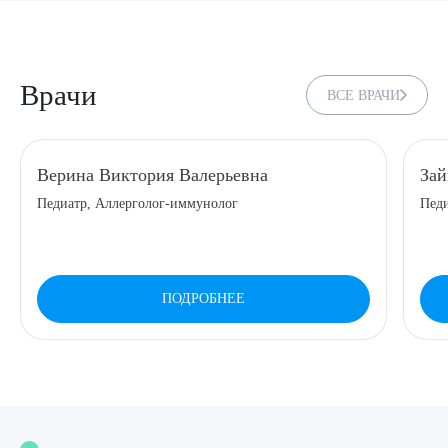
8 (863) 309-05-06
Врачи
ЗАКАЗАТЬ ЗВОНОК
ВСЕ ВРАЧИ
ЗАПИСЬ ОНЛАЙН
Верина Виктория Валерьевна
Зай
Педиатр, Аллерголог-иммунолог
Педи
ПОДРОБНЕЕ
Выберите сопутствующую услугу
ПОДТВЕРДИТЬ