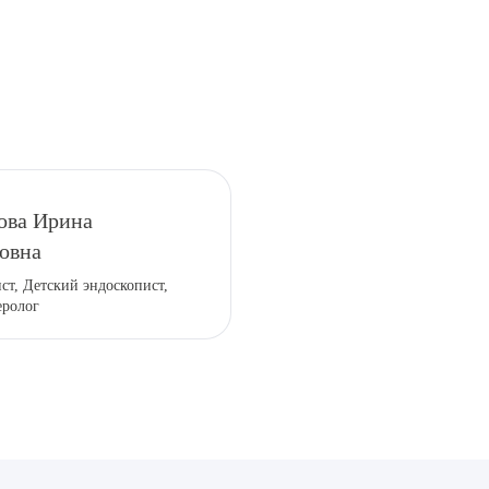
ова Ирина
овна
ст, Детский эндоскопист,
еролог