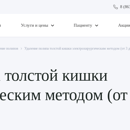
8 (86
и
Услуги и цены
Пациенту
Акци
ение полипов
Удаление полипа толстой кишки электрохирургическим методом (от 3 д
 толстой кишки
еским методом (от 