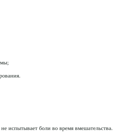
рите сопутствующую услугу
емы;
рования.
ПОДТВЕР
ТПРАВИТЬ
Я даю согласие на
обработку персональных да
 не испытывает боли во время вмешательства.