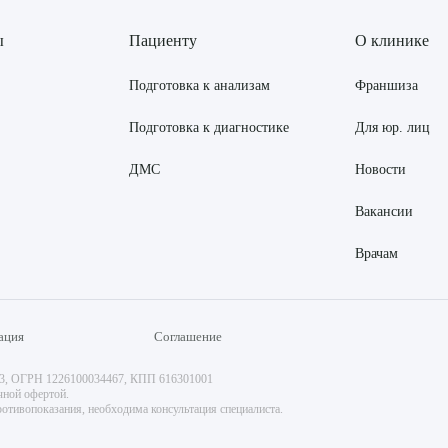
ы
Пациенту
О клинике
Подготовка к анализам
Франшиза
Подготовка к диагностике
Для юр. лиц
ДМС
Новости
Вакансии
Врачам
ация
Соглашение
73, ОГРН 1226100034467, КПП 616301001
чной офертой.
отивопоказания, необходима консультация специалиста.