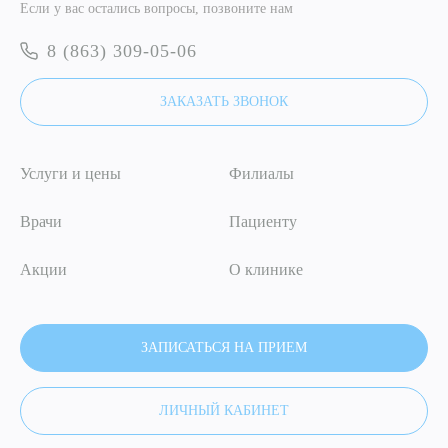
Если у вас остались вопросы, позвоните нам
Удаление полипа толстой кишки
Исследование под наркозом
электрохирургическим методом (от 3 до 5 полипов)
8 (863) 309-05-06
6 000 ₽
16 000 ₽
ЗАКАЗАТЬ ЗВОНОК
Удаление полипа толстой кишки
электрохирургическим методом (от 6 до 8 полипов)
Услуги и цены
Филиалы
18 000 ₽
Врачи
Пациенту
Акции
О клинике
ЗАПИСАТЬСЯ НА ПРИЕМ
ЛИЧНЫЙ КАБИНЕТ