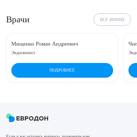
Врачи
ВСЕ ВРАЧИ
Мищенко Роман Андреевич
Чиг
Эндоскопист
Эндо
ПОДРОБНЕЕ
Если у вас остались вопросы, позвоните нам