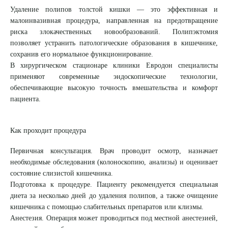
Удаление полипов толстой кишки — это эффективная и
8 (863) 309-05-06
малоинвазивная процедура, направленная на предотвращение
риска злокачественных новообразований. Полипэктомия
позволяет устранить патологические образования в кишечнике,
ЗАКАЗАТЬ ЗВОНОК
сохранив его нормальное функционирование.
В хирургическом стационаре клиники Евродон специалисты
применяют современные эндоскопические технологии,
ЗАПИСЬ ОНЛАЙН
обеспечивающие высокую точность вмешательства и комфорт
пациента.
Как проходит процедура
Первичная консультация.
Врач проводит осмотр, назначает
необходимые обследования (колоноскопию, анализы) и оценивает
состояние слизистой кишечника.
Подготовка к процедуре.
Пациенту рекомендуется специальная
диета за несколько дней до удаления полипов, а также очищение
кишечника с помощью слабительных препаратов или клизмы.
Анестезия.
Операция может проводиться под местной анестезией,