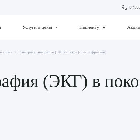
8 (86
и
Услуги и цены
Пациенту
Акци
ностика
Электрокардиография (ЭКГ) в покое (с расшифровкой)
афия (ЭКГ) в поко