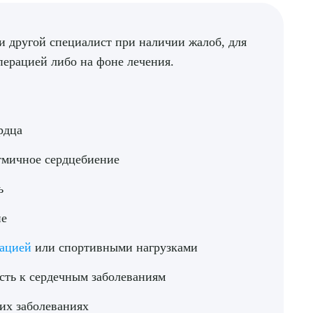
ли другой специалист при наличии жалоб, для
перацией либо на фоне лечения.
рдца
тмичное сердцебиение
ь
ие
рацией
или спортивными нагрузками
сть к сердечным заболеваниям
их заболеваниях