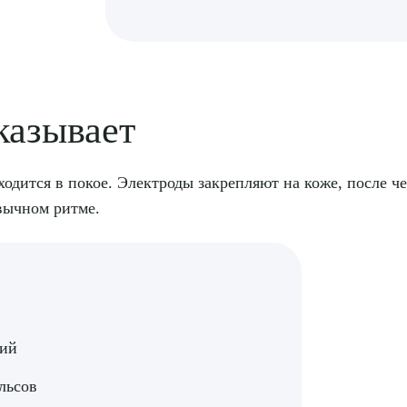
казывает
рите сопутствующую услугу
одится в покое. Электроды закрепляют на коже, после че
ивычном ритме.
ПОДТВЕР
ТПРАВИТЬ
Я даю согласие на
обработку персональных да
ний
льсов