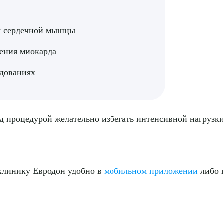
лы сердечной мышцы
ения миокарда
едованиях
д процедурой желательно избегать интенсивной нагрузки 
клинику Евродон удобно в
мобильном приложении
либо п