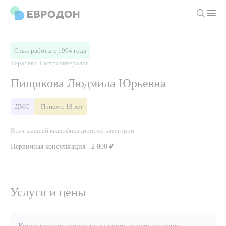
Личный кабинет
Стаж работы с 1994 года
Терапевт, Гастроэнтеролог
О компании
Пищикова Людмила Юрьевна
Новости
Врачи
ДМС
Прием с 18 лет
Статьи
Руководство клиники
Услуги и цены
Врач высшей квалификационной категории
Вакансии
Направления
Первичная консультация
2 800 ₽
Пациенту
Врачам
Лабораторная диагностика
Подготовка к анализам
Правовая информация
Инструментальная диагностика
Акции
Подготовка к диагностике
Услуги и цены
Политика конфиденциальности
Хирургический стационар
ДМС
Филиалы
Пользовательское соглашение