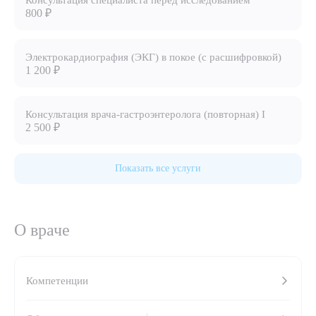
Консультация специалиста перед исследованием
800 ₽
8 (863) 309-05-06
Электрокардиография (ЭКГ) в покое (с расшифровкой)
ЗАКАЗАТЬ ЗВОНОК
1 200 ₽
ЗАПИСЬ ОНЛАЙН
Консультация врача-гастроэнтеролога (повторная) I
2 500 ₽
Показать все услуги
О враче
Выберите сопутствующую услугу
Компетенции