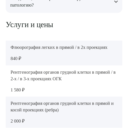
свинцовым фартуком.
патологию?
Необходимо обратиться к врачу для уточнения диагноза и
Услуги и цены
возможного назначения дополнительных обследований.
Флюорография легких в прямой / в 2х проекциях
840 ₽
Рентгенография органов грудной клетки в прямой / в
2-х / в 3-х проекциях ОГК
1 580 ₽
Рентгенография органов грудной клетки в прямой и
косой проекциях (ребра)
2 000 ₽