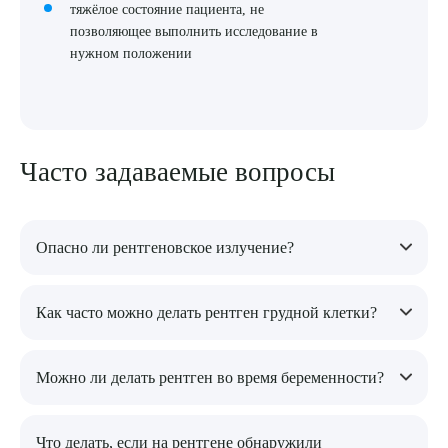
тяжёлое состояние пациента, не
позволяющее выполнить исследование в
нужном положении
Часто задаваемые вопросы
Опасно ли рентгеновское излучение?
Современные аппараты используют минимальные дозы
Как часто можно делать рентген грудной клетки?
облучения, поэтому риск для здоровья минимален.
В профилактических целях — не чаще 1 раза в год. При
Можно ли делать рентген во время беременности?
наличии заболеваний частота обследований определяется
врачом.
Только в случае крайней необходимости и с защитой живота
Что делать, если на рентгене обнаружили