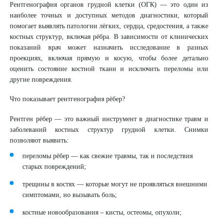
Рентгенография органов грудной клетки (ОГК) — это один из
наиболее точных и доступных методов диагностики, который
8 (863) 309-05-06
помогает выявлять патологии лёгких, сердца, средостения, а также
костных структур, включая рёбра. В зависимости от клинических
ЗАКАЗАТЬ ЗВОНОК
показаний врач может назначить исследование в разных
проекциях, включая прямую и косую, чтобы более детально
оценить состояние костной ткани и исключить переломы или
ЗАПИСЬ ОНЛАЙН
другие повреждения.
Что показывает рентгенография рёбер?
Рентген рёбер — это важный инструмент в диагностике травм и
заболеваний костных структур грудной клетки. Снимки
позволяют выявить:
переломы рёбер — как свежие травмы, так и последствия
старых повреждений;
трещины в костях — которые могут не проявляться внешними
симптомами, но вызывать боль;
костные новообразования – кисты, остеомы, опухоли;