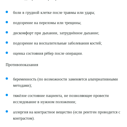
ПОДТВЕРДИТЬ
боли в грудной клетке после травмы или удара;
ОТПРАВИТЬ
подозрение на переломы или трещины;
Я даю согласие на
обработку персональных данных
дискомфорт при дыхании, затруднённое дыхание;
подозрение на воспалительные заболевания костей;
оценка состояния рёбер после операции.
Противопоказания
беременность (по возможности заменяется альтернативными
методами);
тяжёлое состояние пациента, не позволяющее провести
исследование в нужном положении;
аллергия на контрастное вещество (если рентген проводится с
контрастом).