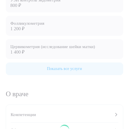
УЗИ контроль эндометрия
800 ₽
8 (863) 309-05-06
Фолликулометрия
ЗАКАЗАТЬ ЗВОНОК
1 200 ₽
ЗАПИСЬ ОНЛАЙН
Цервикометрия (исследование шейки матки)
1 400 ₽
Показать все услуги
О враче
Выберите сопутствующую услугу
Компетенции