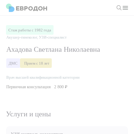
Личный кабинет
Стаж работы с 1982 года
Акушер-гинеколог, УЗИ-специалист
О компании
Ахадова Светлана Николаевна
Новости
Врачи
ДМС
Прием с 18 лет
Статьи
Руководство клиники
Услуги и цены
Врач высшей квалификационной категории
Вакансии
Направления
Первичная консультация
2 800 ₽
Пациенту
Врачам
Лабораторная диагностика
Подготовка к анализам
Правовая информация
Инструментальная диагностика
Акции
Подготовка к диагностике
Услуги и цены
Политика конфиденциальности
Хирургический стационар
ДМС
Филиалы
Пользовательское соглашение