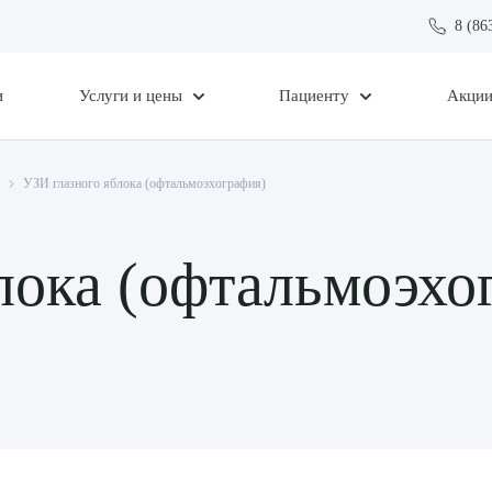
8 (86
и
Услуги и цены
Пациенту
Акци
УЗИ глазного яблока (офтальмоэхография)
лока (офтальмоэхо