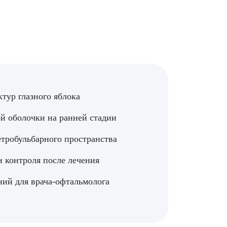
рите сопутствующую услугу
тур глазного яблока
ой оболочки на ранней стадии
ПОДТВЕР
етробульбарного пространства
 контроля после лечения
ТПРАВИТЬ
Я даю согласие на
обработку персональных да
ний для врача-офтальмолога