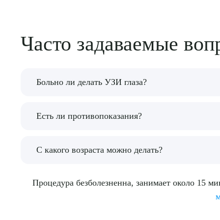
Часто задаваемые воп
Больно ли делать УЗИ глаза?
Нет. Датчик скользит по закрытому веку, не ка
Есть ли противопоказания?
требуется.
Абсолютных противопоказаний нет. Относительн
С какого возраста можно делать?
заживления). Беременность и лактация не явля
С первых дней жизни. У новорожденных офтал
Процедура безболезненна, занимает около 15 ми
глаукому и ретинобластому.
м