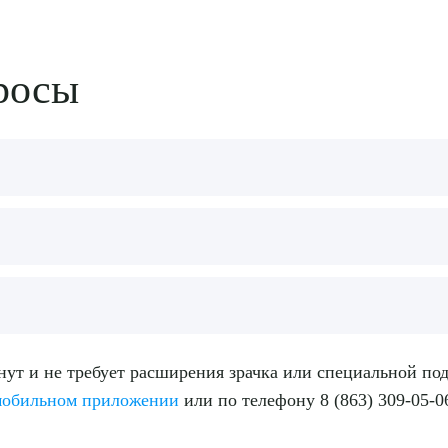
росы
саясь роговицы. Пациент чувствует только легкое прикос
ые – открытая рана века или свежая травма глаза (мето
ются ограничением.
ьмоэхография помогает выявить врожденную катаракту
нут и не требует расширения зрачка или специальной под
обильном приложении
или по телефону 8 (863) 309-05-0