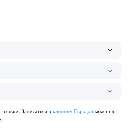
новение и прохладу геля. Анестезия не
д адаптируется или откладывается на период
, ретинопатию недоношенных, врожденную
готовки. Записаться в
клинику Евродон
можно в
6.