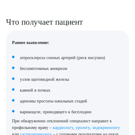
Что получает пациент
Раннее выявление:
Выберите сопутствующую услугу
атеросклероза сонных артерий (риск инсульта)
бессимптомных аневризм
ПОДТВЕРДИТЬ
узлов щитовидной железы
ОТПРАВИТЬ
камней в почках
Я даю согласие на
обработку персональных данных
аденомы простаты начальных стадий
варикоцеле, приводящего к бесплодию
При обнаружении отклонений специалист направит к
профильному врачу –
кардиологу
,
урологу
,
эндокринологу
или
гастроэнтерологу
– с готовыми результатами на руках,