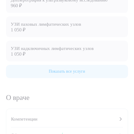
Доплерография к ультразвуковому исследованию
960 ₽
8 (863) 309-05-06
УЗИ паховых лимфатических узлов
ЗАКАЗАТЬ ЗВОНОК
1 050 ₽
ЗАПИСЬ ОНЛАЙН
УЗИ надключичных лимфатических узлов
1 050 ₽
Показать все услуги
О враче
Выберите сопутствующую услугу
Компетенции