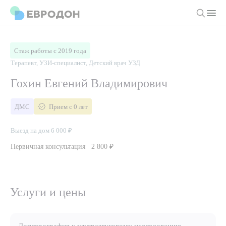
Личный кабинет
Стаж работы с 2019 года
Терапевт, УЗИ-специалист, Детский врач УЗД
О компании
Гохин Евгений Владимирович
Новости
Врачи
ДМС
Прием с 0 лет
Статьи
Руководство клиники
Услуги и цены
Выезд на дом 6 000 ₽
Вакансии
Направления
Первичная консультация
2 800 ₽
Пациенту
Врачам
Лабораторная диагностика
Подготовка к анализам
Правовая информация
Инструментальная диагностика
Акции
Подготовка к диагностике
Услуги и цены
Политика конфиденциальности
Хирургический стационар
ДМС
Филиалы
Пользовательское соглашение