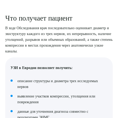
Что получает пациент
В ходе Обследования врач последовательно оценивает диаметр и
эхоструктуру каждого из трех нервов, их непрерывность, наличие
утолщений, разрывов или объемных образований, а также степень
компрессии в местах прохождения через анатомически узкие
Выберите сопутствующую услугу
каналы.
УЗИ в Евродон позволяет получить:
ПОДТВЕРДИТЬ
описание структуры и диаметра трех исследуемых
ОТПРАВИТЬ
нервов
Я даю согласие на
обработку персональных данных
выявление участков компрессии, утолщения или
повреждения
данные для уточнения диагноза совместно с
результатами ЭНМГ