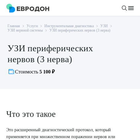
Главная
Услуги
Инструментальная диагностика
УЗИ
Личный кабинет
УЗИ нервной системы
УЗИ периферических нервов (3 нерва)
УЗИ периферических
О компании
нервов (3 нерва)
Новости
Врачи
Статьи
Стоимость
5 100 ₽
Руководство клиники
Услуги и цены
Вакансии
Направления
Пациенту
Врачам
Лабораторная диагностика
Подготовка к анализам
Правовая информация
Инструментальная диагностика
Что это такое
Акции
Подготовка к диагностике
Политика конфиденциальности
Хирургический стационар
ДМС
Филиалы
Это расширенный диагностический протокол, который
Пользовательское соглашение
применяется при множественном поражении нервов или