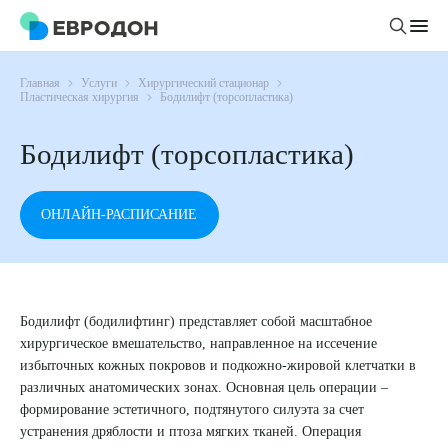
Главная
Услуги
Хирургический стационар
Личный кабинет
Пластическая хирургия
Бодилифт (торсопластика)
Бодилифт (торсопластика)
О компании
Новости
Врачи
ОНЛАЙН-РАСПИСАНИЕ
Статьи
Руководство клиники
Услуги и цены
Вакансии
Направления
Пациенту
Врачам
Бодилифт (бодилифтинг) представляет собой масштабное
Лабораторная диагностика
Подготовка к анализам
хирургическое вмешательство, направленное на иссечение
Правовая информация
Инструментальная диагностика
Акции
избыточных кожных покровов и подкожно-жировой клетчатки в
Подготовка к диагностике
Политика конфиденциальности
различных анатомических зонах. Основная цель операции –
Хирургический стационар
ДМС
формирование эстетичного, подтянутого силуэта за счет
Филиалы
Пользовательское соглашение
устранения дряблости и птоза мягких тканей. Операция