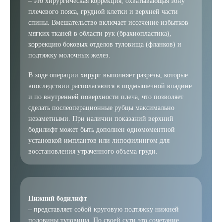
– это хирургическая коррекция, охватывающая зону
плечевого пояса, грудной клетки и верхней части
спины. Вмешательство включает иссечение избытков
мягких тканей в области рук (брахиопластика),
коррекцию боковых отделов туловища (фланков) и
подтяжку молочных желез.
В ходе операции хирург выполняет разрезы, которые
впоследствии располагаются в подмышечной впадине
и по внутренней поверхности плеча, что позволяет
сделать послеоперационные рубцы максимально
незаметными. При наличии показаний верхний
бодилифт может быть дополнен одномоментной
установкой имплантов или липофилингом для
восстановления утраченного объема груди.
Нижний бодилифт
– представляет собой круговую подтяжку нижней
половины туловища. По своей сути это сочетание