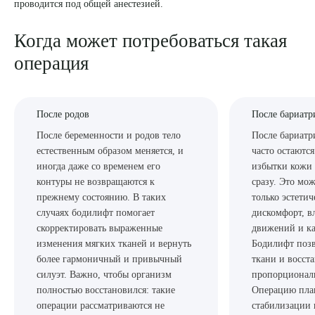
проводится под общей анестезией.
8 (863) 309-05-06
Когда может потребоваться такая
операция
ЗАКАЗАТЬ ЗВОНОК
ЗАПИСЬ ОНЛАЙН
После родов
После бариатр
После беременности и родов тело
После бариатр
естественным образом меняется, и
часто остаютс
иногда даже со временем его
избытки кожи 
контуры не возвращаются к
сразу. Это мож
прежнему состоянию. В таких
только эстети
случаях бодилифт помогает
дискомфорт, в
скорректировать выраженные
движений и ка
изменения мягких тканей и вернуть
Бодилифт позв
более гармоничный и привычный
ткани и восст
силуэт. Важно, чтобы организм
пропорциональ
полностью восстановился: такие
Операцию пла
операции рассматриваются не
стабилизации 