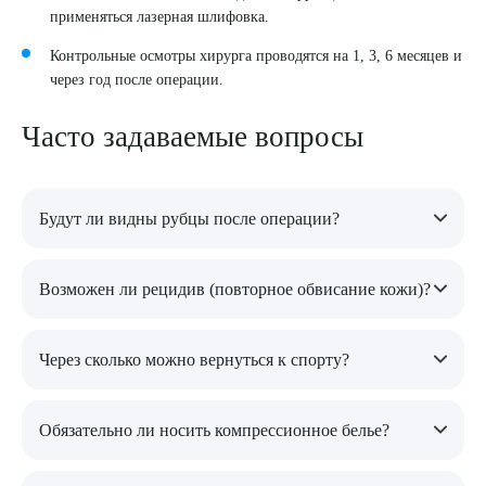
применяться лазерная шлифовка.
Контрольные осмотры хирурга проводятся на 1, 3, 6 месяцев и
через год после операции.
Часто задаваемые вопросы
Будут ли видны рубцы после операции?
Рубцы неизбежны при любом хирургическом иссечении
Возможен ли рецидив (повторное обвисание кожи)?
кожи. Однако хирурги располагают разрезы в зонах, скрытых
нижним бельем – в естественных складках, по линии
Если после операции пациент набирает значительную массу
бикини, в подмышечных впадинах. Через 6-12 месяцев при
Через сколько можно вернуться к спорту?
тела, кожа может вновь растянуться. При сохранении
соблюдении рекомендаций швы становятся малозаметными.
стабильного веса и поддержании физической активности
К легким нагрузкам можно приступать через 1,5-2 месяца
эффект от операции является пожизненным.
Обязательно ли носить компрессионное белье?
после согласования с врачом. Полноценные тренировки
разрешаются спустя 2-3 месяца.
Да, ношение компрессионного трикотажа обязательно в