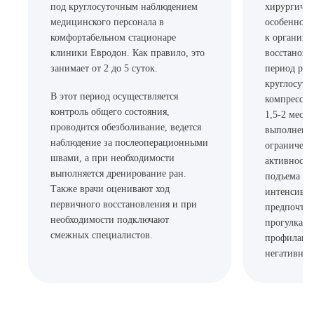
под круглосуточным наблюдением
хирургичес
медицинского персонала в
особенно в
комфортабельном стационаре
к организм
клиники Евродон. Как правило, это
восстановл
занимает от 2 до 5 суток.
период рек
круглосуто
В этот период осуществляется
компрессио
контроль общего состояния,
1,5-2 месяц
проводится обезболивание, ведется
выполнение
наблюдение за послеоперационными
ограничени
швами, а при необходимости
активности
выполняется дренирование ран.
подъема тя
Также врачи оценивают ход
интенсивны
первичного восстановления и при
предпочте
необходимости подключают
прогулкам,
смежных специалистов.
профилакти
негативных