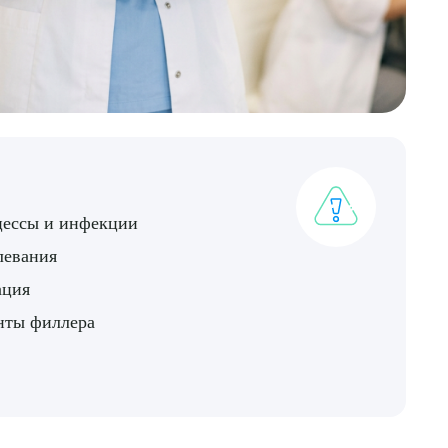
цессы и инфекции
левания
ация
ДИТЬ
нты филлера
нных