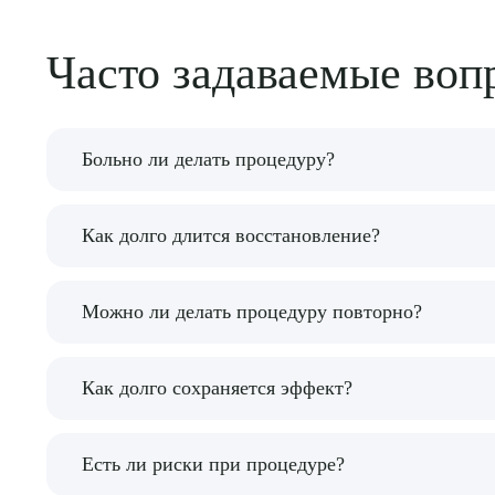
Часто задаваемые воп
Больно ли делать процедуру?
Нет, процедура проводится под местной анест
Как долго длится восстановление?
Небольшие отеки и чувствительность могут сох
Можно ли делать процедуру повторно?
Да, филлеры можно вводить повторно по мере и
Как долго сохраняется эффект?
При использовании гиалуроновой кислоты — до
Есть ли риски при процедуре?