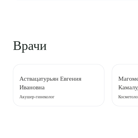
Редко могут возникнуть небольшие отеки, гема
Врачи
Аствацатурьян Евгения
Магоме
Ивановна
Камалу
Акушер-гинеколог
Косметоло