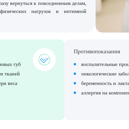
разу вернуться к повседневным делам,
 физических нагрузок и интимной
Противопоказания
рите сопутствующую услугу
ловых губ
воспалительные про
ти тканей
онкологические забо
ери веса
беременность и лакт
ПОДТВЕР
аллергия на компоне
ТПРАВИТЬ
Я даю согласие на
обработку персональных да