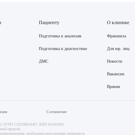
ы
Пациенту
О клинике
Подготовка к анализам
Франшиза
Подготовка к диагностике
Для юр. лиц
ДМС
Новости
Вакансии
Врачам
ация
Соглашение
73, ОГРН 1226100034467, КПП 616301001
чной офертой.
отивопоказания, необходима консультация специалиста.