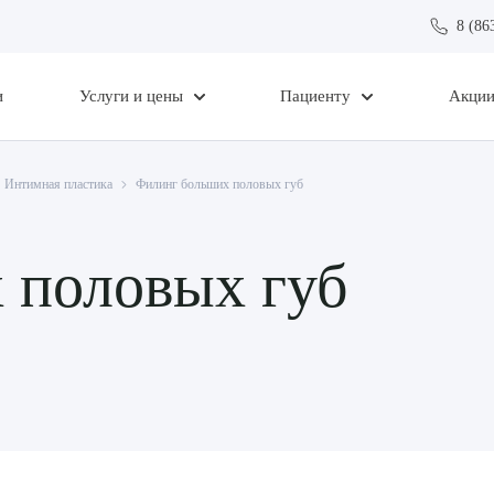
8 (86
и
Услуги и цены
Пациенту
Акци
Интимная пластика
Филинг больших половых губ
 половых губ