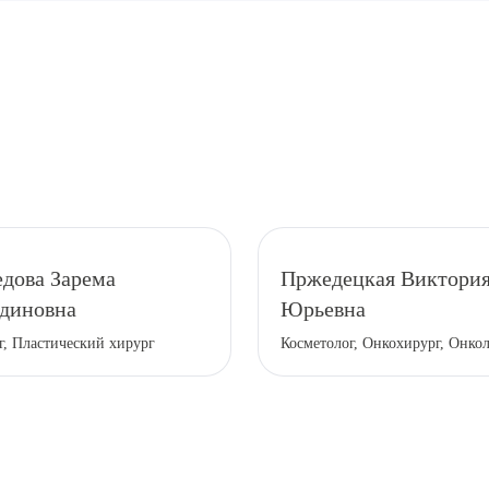
томы или аллергическая реакция, которые проходят само
дова Зарема
Пржедецкая Виктори
диновна
Юрьевна
г, Пластический хирург
Косметолог, Онкохирург, Онко