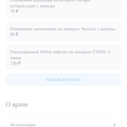
Плазменная коррекция на аппарате Neogen
рубцов,стрий 1 импульс
8 (863) 309-05-06
70 ₽
ЗАКАЗАТЬ ЗВОНОК
Плазменное омоложение на аппарате NeoGen 1 импульс
80 ₽
ЗАПИСЬ ОНЛАЙН
Ультразвуковой SMAS-лифтинг на аппарате UTIMS- 1
линия
130 ₽
Показать все услуги
О враче
Выберите сопутствующую услугу
Компетенции