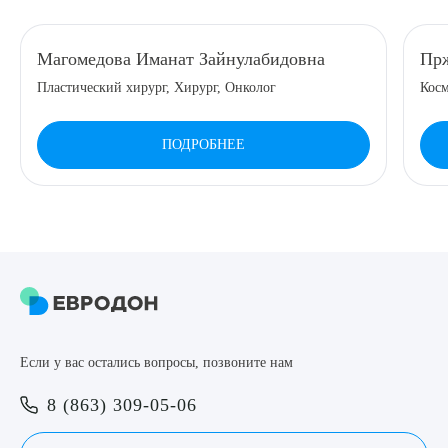
8 (863) 309-05-06
Магомедова Иманат Зайнулабидовна
Прж
Пластический хирург, Хирург, Онколог
Косм
ЗАКАЗАТЬ ЗВОНОК
ПОДРОБНЕЕ
ЗАПИСЬ ОНЛАЙН
Выберите сопутствующую услугу
ПОДТВЕРДИТЬ
Если у вас остались вопросы, позвоните нам
ОТПРАВИТЬ
8 (863) 309-05-06
Я даю согласие на
обработку персональных данных