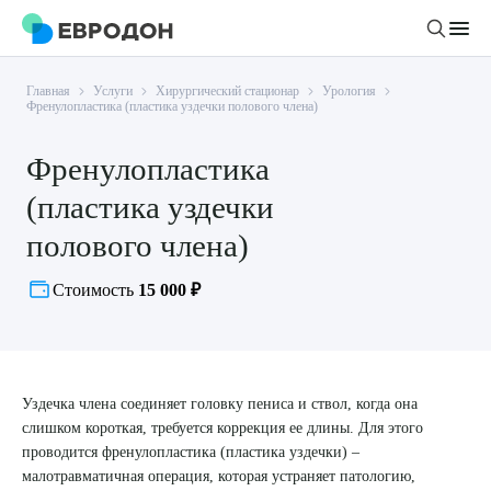
Главная
Услуги
Хирургический стационар
Урология
Личный кабинет
Френулопластика (пластика уздечки полового члена)
Френулопластика
О компании
(пластика уздечки
Новости
Врачи
полового члена)
Статьи
Руководство клиники
Услуги и цены
Стоимость
15 000 ₽
Вакансии
Направления
Пациенту
Врачам
Лабораторная диагностика
Подготовка к анализам
Правовая информация
Инструментальная диагностика
Акции
Уздечка члена соединяет головку пениса и ствол, когда она
Подготовка к диагностике
Политика конфиденциальности
Хирургический стационар
слишком короткая, требуется коррекция ее длины. Для этого
ДМС
Филиалы
проводится френулопластика (пластика уздечки) –
Пользовательское соглашение
малотравматичная операция, которая устраняет патологию,