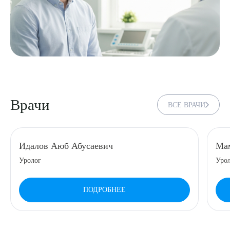
Врачи
ВСЕ ВРАЧИ
Идалов Аюб Абусаевич
Мам
Уролог
Урол
ПОДРОБНЕЕ