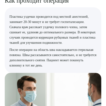
Как проходит операция
Пластика уздечки проводится под местной анестезией,
занимает 20-30 минут и не требует госпитализации.
Сначала врач рассекает уздечку полового члена, затем
Выберите сопутствующую услугу
сшивает ее, удлиняя до оптимального размера. В некоторых
случаях проводится коррекция рубцовых тканей и пластика
тканей для улучшения подвижности.
После операции на область шва накладывается стерильная
ПОДТВЕРДИТЬ
повязка. Швы рассасываются самостоятельно, и не требуется
дополнительного снятия. Пациент может покинуть
ОТПРАВИТЬ
клинику в тот же день.
Я даю согласие на
обработку персональных данных