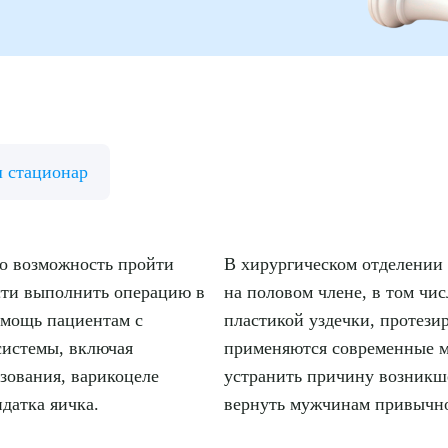
 стационар
то возможность пройти
В хирургическом отделении
сти выполнить операцию в
на половом члене, в том чи
омощь пациентам с
пластикой уздечки, протези
системы, включая
применяются современные м
зования, варикоцеле
устранить причину возникш
идатка яичка.
вернуть мужчинам привычно