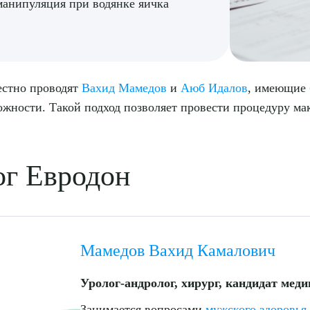
манипуляция при водянке яичка
естно проводят
Вахид Мамедов
и
Аюб Идалов
, имеющие 
жности. Такой подход позволяет провести процедуру м
ог Евродон
Мамедов Вахид Камалович
Уролог-андролог, хирург, кандидат меди
Занимается вопросами
мужского здоровья