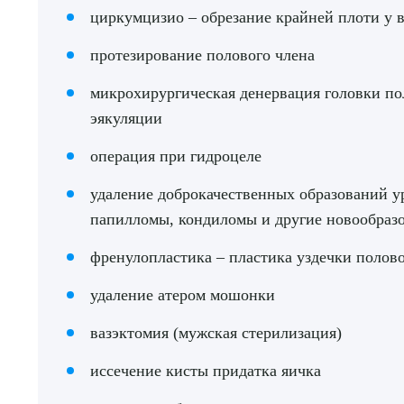
циркумцизио – обрезание крайней плоти у в
протезирование полового члена
микрохирургическая денервация головки по
эякуляции
операция при гидроцеле
удаление доброкачественных образований у
папилломы, кондиломы и другие новообраз
френулопластика – пластика уздечки полово
удаление атером мошонки
вазэктомия (мужская стерилизация)
иссечение кисты придатка яичка