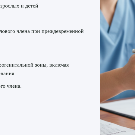
зрослых и детей
лового члена при преждевременной
рогенитальной зоны, включая
ования
го члена.